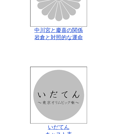
中川宮と慶喜の関係
岩倉と対照的な運命
いだてん