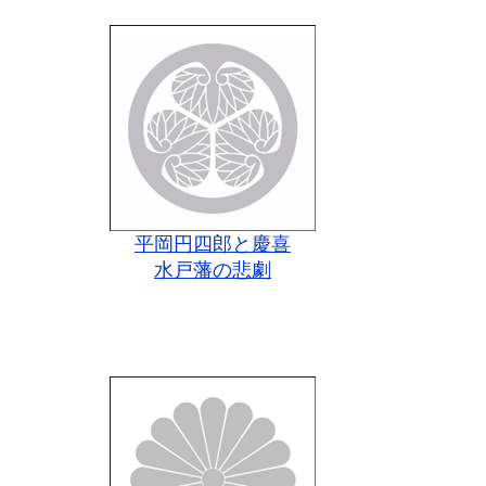
平岡円四郎と慶喜
水戸藩の悲劇