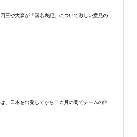
。四三や大森が「国名表記」について激しい意見の
。
のは、日本を出発してから二カ月の間でチームの信