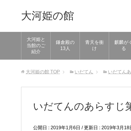
大河姫の館
大河姫と
鎌倉殿の
青天を衝
麒麟が
当館のご
13人
け
る
紹介
大河姫の館
TOP
いだてん
いだてん
いだてんのあらすじ第
公開日 :
2019年1月6日
/ 更新日 :
2019年3月18