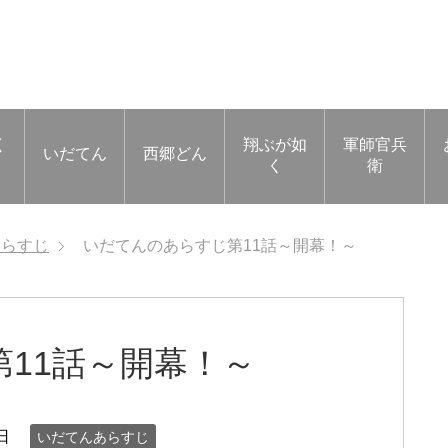
く
翔ぶが如
軍師官兵
いだてん
西郷どん
く
衛
あらすじ
いだてんのあらすじ第11話～開幕！～
11話～開幕！～
日
いだてんあらすじ