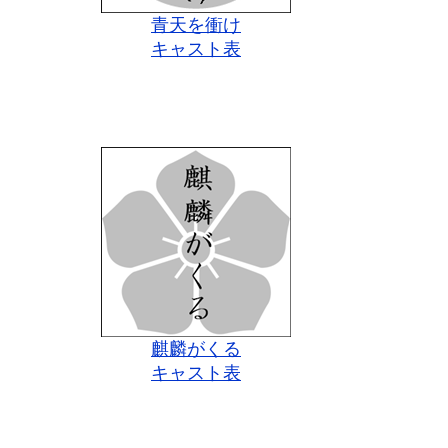
青天を衝け
キャスト表
麒麟がくる
キャスト表