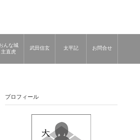
おんな城
武田信玄
太平記
お問合せ
主直虎
プロフィール