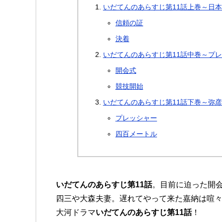
いだてんのあらすじ第11話上巻～日
信頼の証
決着
いだてんのあらすじ第11話中巻～プ
開会式
競技開始
いだてんのあらすじ第11話下巻～弥
プレッシャー
四百メートル
いだてんのあらすじ第11話
。目前に迫った開
四三や大森夫妻。遅れてやって来た嘉納は喧々
大河ドラマ
いだてんのあらすじ第11話
！