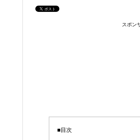
スポン
■目次