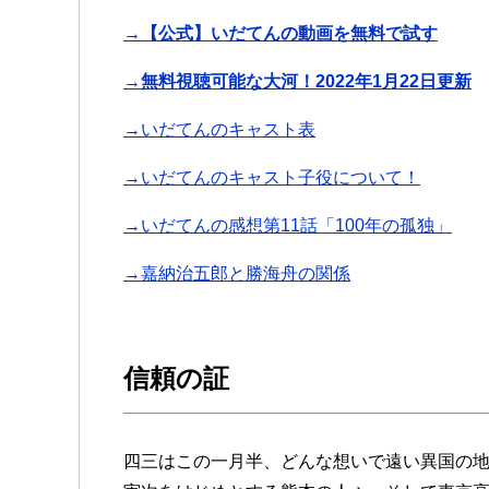
→【公式】いだてんの動画を無料で試す
→無料視聴可能な大河！2022年1月22日更新
→いだてんのキャスト表
→いだてんのキャスト子役について！
→いだてんの感想第11話「100年の孤独」
→嘉納治五郎と勝海舟の関係
信頼の証
四三はこの一月半、どんな想いで遠い異国の