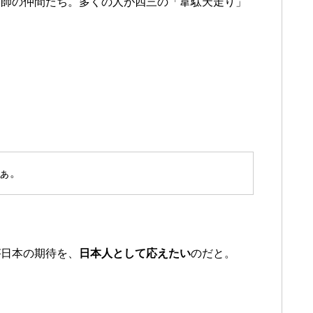
高師の仲間たち。多くの人が四三の「韋駄天走り」
ぁ。
が日本の期待を、
日本人として応えたい
のだと。