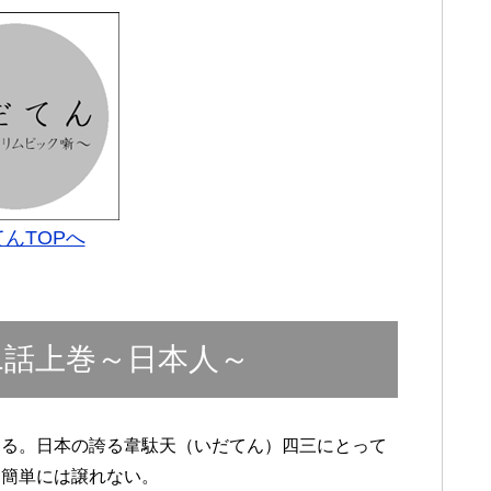
んTOPへ
1話上巻～日本人～
ある。日本の誇る韋駄天（いだてん）四三にとって
も簡単には譲れない。