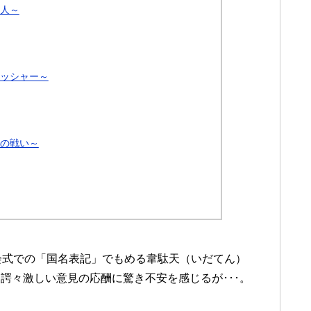
本人～
レッシャー～
彦の戦い～
会式での「国名表記」でもめる韋駄天（いだてん）
諤々激しい意見の応酬に驚き不安を感じるが･･･。