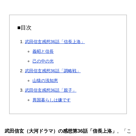
■目次
武田信玄感想36話「信長上洛」
義昭と信長
己の中の光
武田信玄感想36話「調略戦」
山猿の浅知恵
武田信玄感想36話「親子」
異国暮らしは嫌です
武田信玄（大河ドラマ）の感想第36話「信長上洛」
。「こ