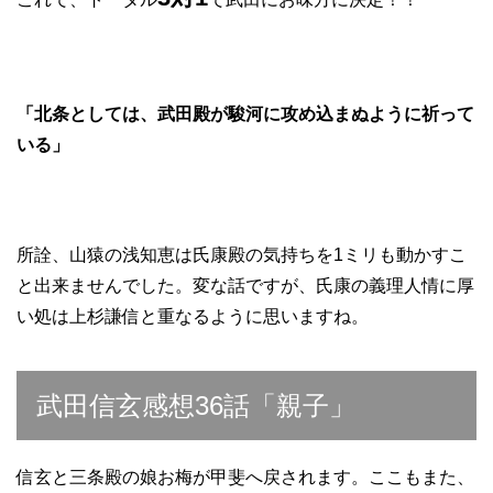
「北条としては、武田殿が駿河に攻め込まぬように祈って
いる」
所詮、山猿の浅知恵は氏康殿の気持ちを1ミリも動かすこ
と出来ませんでした。変な話ですが、氏康の義理人情に厚
い処は上杉謙信と重なるように思いますね。
武田信玄感想36話「親子」
信玄と三条殿の娘お梅が甲斐へ戻されます。ここもまた、