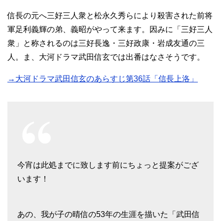
信長の元へ三好三人衆と松永久秀らにより殺害された前将
軍足利義輝の弟、義昭がやって来ます。因みに「三好三人
衆」と称されるのは三好長逸・三好政康・岩成友通の三
人。ま、大河ドラマ武田信玄では出番はなさそうです。
→大河ドラマ武田信玄のあらすじ第36話「信長上洛」
今宵は此処までに致します前にちょっと提案がござ
います！
あの、我が子の晴信の53年の生涯を描いた「武田信