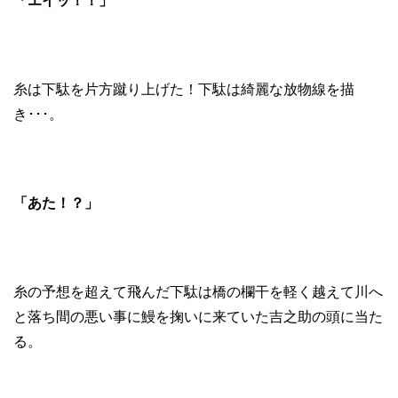
「エイッ！！」
糸は下駄を片方蹴り上げた！下駄は綺麗な放物線を描
き･･･。
「あた！？」
糸の予想を超えて飛んだ下駄は橋の欄干を軽く越えて川へ
と落ち間の悪い事に鰻を掬いに来ていた吉之助の頭に当た
る。