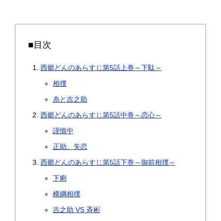
■目次
西郷どんのあらすじ第5話上巻～下駄～
相撲
糸と吉之助
西郷どんのあらすじ第5話中巻～恋心～
謹慎中
正助、失恋
西郷どんのあらすじ第5話下巻～御前相撲～
下痢
横綱相撲
吉之助 VS 斉彬