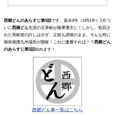
西郷どんのあらすじ第5話
です。嘉永4年（1851年）2月つ
いに
西郷どん
生涯の主斉彬が薩摩藩主に！しかし、処罰さ
れた斉彬派の許しは出ず、正助も謹慎のまま。そんな時に
御前相撲九州場所が開催！これに優勝すれば！？
西郷どん
のあらすじ第5話
始めます！
西郷どん事一覧はこちら