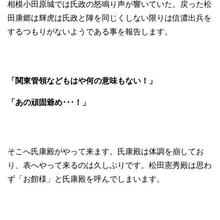
相模小田原城では氏政の怒鳴り声が響いていた。戻った松
田康郷は輝虎は氏政と陣を同じくしない限りは信濃出兵を
するつもりがないようである事を報告します。
「関東管領などもはや何の意味もない！」
「あの頑固爺め･･･！」
そこへ氏康殿がやって来ます。氏康殿は体調を崩してお
り、表へやって来るのは久しぶりです。松田憲秀殿は思わ
ず「お館様」と氏康殿を呼んでしまいます。