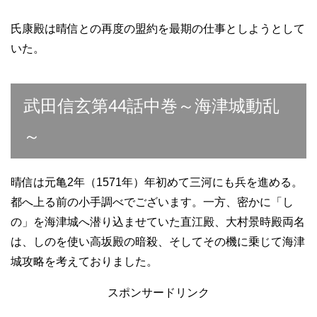
氏康殿は晴信との再度の盟約を最期の仕事としようとして
いた。
武田信玄第44話中巻～海津城動乱
～
晴信は元亀2年（1571年）年初めて三河にも兵を進める。
都へ上る前の小手調べでございます。一方、密かに「し
の」を海津城へ潜り込ませていた直江殿、大村景時殿両名
は、しのを使い高坂殿の暗殺、そしてその機に乗じて海津
城攻略を考えておりました。
スポンサードリンク