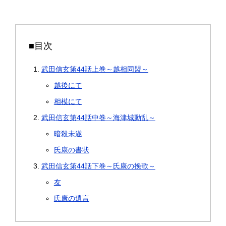
■目次
武田信玄第44話上巻～越相同盟～
越後にて
相模にて
武田信玄第44話中巻～海津城動乱～
暗殺未遂
氏康の書状
武田信玄第44話下巻～氏康の挽歌～
友
氏康の遺言