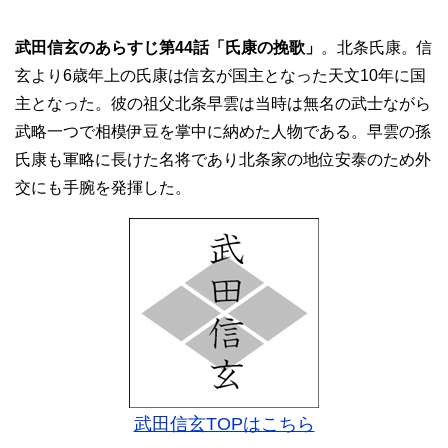
武田信玄のあらすじ第44話「氏康の挽歌」
。北条氏康。信
玄より6歳年上の氏康は信玄が国主となった天文10年に国
主となった。彼の祖父北条早雲は当時は無名の武士ながら
武略一つで相模伊豆を掌中に納めた人物である。早雲の孫
氏康も軍略に長けた名将であり北条家の地位安泰のため外
交にも手腕を発揮した。
武田信玄TOPはこちら