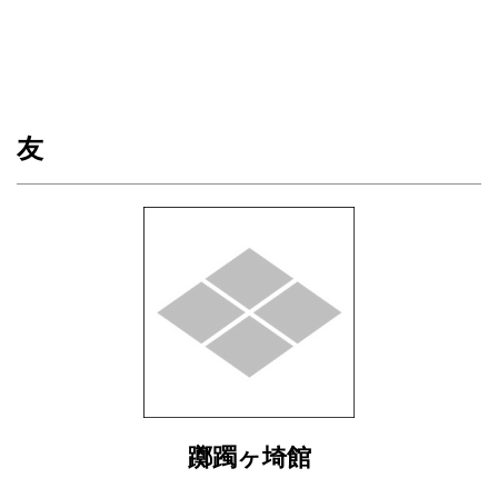
友
躑躅ヶ埼館