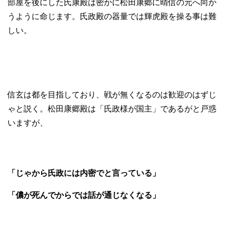
部屋を後にした氏康殿は密かに松田康郷に晴信の元へ向か
うように命じます。氏政殿の器量では輝虎殿を操る事は難
しい。
信玄は都を目指しており、戦が無くなるのは歓迎のはずじ
ゃと説く。松田康郷殿は「氏政様が国主」であるがと戸惑
いますが、
「じゃから氏政には内密でと言っている」
「儂が死んでからでは話が通じなくなる」