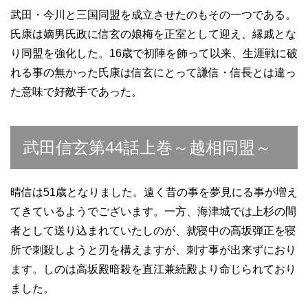
武田・今川と三国同盟を成立させたのもその一つである。
氏康は嫡男氏政に信玄の娘梅を正室として迎え、縁戚とな
り同盟を強化した。16歳で初陣を飾って以来、生涯戦に破
れる事の無かった氏康は信玄にとって謙信・信長とは違っ
た意味で好敵手であった。
武田信玄第44話上巻～越相同盟～
晴信は51歳となりました。遠く昔の事を夢見にる事が増え
てきているようでございます。一方、海津城では上杉の間
者として送り込まれていたしのが、就寝中の高坂弾正を寝
所で刺殺しようと刃を構えますが、刺す事が出来ずにおり
ます。しのは高坂殿暗殺を直江兼続殿より命じられており
ました。